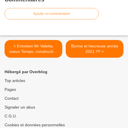
Ajouter un commentaire
< Entretien Mr Valette,
Bonne et heureuse année
voeux Tempo, construction
2021 !!!! >
sièges , congés, couvre feu,
RCI.
Hébergé par Overblog
Top articles
Pages
Contact
Signaler un abus
C.G.U.
Cookies et données personnelles